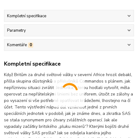
Kompletní specifikace
Parametry
Komentáře
0
Kompletní specifikace
Když Britům za druhé světové války v severní Africe hrozil debakl,
přišla skupina důstojníků a příslušníků Commandos s plánem, jak
nepříznivou situaci zvrátit. Jednotka, kterou hodlali vytvořit, měla
operovat za nepřátelskými liniemi bez uniforem, útočit ze zálohy a
po vysazení si vše potřebné opatřovat krádežemi, lhostejno na čí
účet. Tento výstřední nápad dal vzniknout jedné z prvních
speciálních jednotek v podobě, jak je známe dnes, a zkratka SAS
se stala synonymem pro útvary zvláštních operací. Jak ale
vypadaly začátky britského „pluku mizerů“? Kterými bojišti druhé
světové války SAS prošla? Jak se odvíjela kariéra jejího