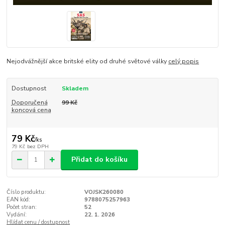
Nejodvážnější akce britské elity od druhé světové války
celý popis
Dostupnost
Skladem
Doporučená
99 Kč
koncová cena
79 Kč
/
ks
79 Kč
bez DPH
Přidat do košíku
Číslo produktu:
VOJSK260080
EAN kód:
9788075257963
Počet stran:
52
Vydání:
22. 1. 2026
Hlídat cenu / dostupnost