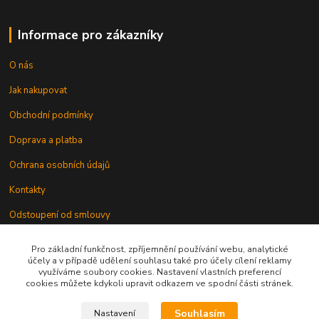
Informace pro zákazníky
O nás
Jak nakupovat
Obchodní podmínky
Doprava a platba
Ochrana osobních údajů
Kontakty
Odstoupení od smlouvy
Pro základní funkčnost, zpříjemnění používání webu, analytické
účely a v případě udělení souhlasu také pro účely cílení reklamy
využíváme soubory cookies. Nastavení vlastních preferencí
cookies můžete kdykoli upravit odkazem ve spodní části stránek.
Kontakt
Souhlasím
Nastavení