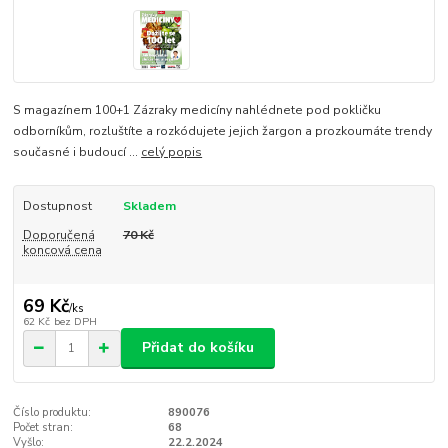
S magazínem 100+1 Zázraky medicíny nahlédnete pod pokličku
odborníkům, rozluštíte a rozkódujete jejich žargon a prozkoumáte trendy
současné i budoucí ...
celý popis
Dostupnost
Skladem
Doporučená
70 Kč
koncová cena
69 Kč
/
ks
62 Kč
bez DPH
Přidat do košíku
Číslo produktu:
890076
Počet stran:
68
Vyšlo:
22.2.2024