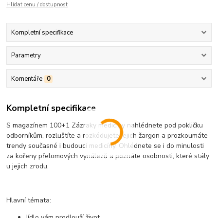
Hlídat cenu / dostupnost
Kompletní specifikace
Parametry
Komentáře
0
Kompletní specifikace
S magazínem 100+1 Zázraky medicíny nahlédnete pod pokličku
odborníkům, rozluštíte a rozkódujete jejich žargon a prozkoumáte
trendy současné i budoucí medicíny. Ohlédnete se i do minulosti
za kořeny přelomových vynálezů a poznáte osobnosti, které stály
u jejich zrodu.
Hlavní témata:
Jídlo vám prodlouží život