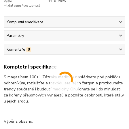
Vyšlo:
19. 6. 2025
Hlídat cenu / dostupnost
Kompletní specifikace
Parametry
Komentáře
0
Kompletní specifikace
S magazínem 100+1 Zázraky medicíny nahlédnete pod pokličku
odborníkům, rozluštíte a rozkódujete jejich žargon a prozkoumáte
trendy současné i budoucí medicíny. Ohlédnete se i do minulosti
za kořeny přelomových vynálezů a poznáte osobnosti, které stály
u jejich zrodu.
Výběr z obsahu: