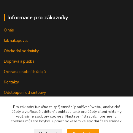
Informace pro zákazníky
O nás
Jak nakupovat
Obchodní podmínky
Doprava a platba
Ochrana osobních údajů
Kontakty
Odstoupení od smlouvy
Pro základní funkčnost, zpříjemnění používání webu, analytické
účely a v případě udělení souhlasu také pro účely cílení reklamy
využíváme soubory cookies. Nastavení vlastních preferencí
cookies můžete kdykoli upravit odkazem ve spodní části stránek.