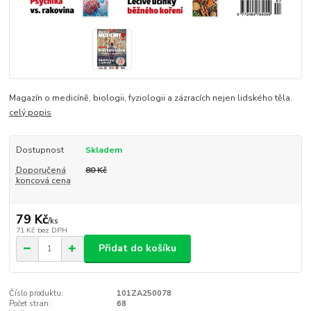
Magazín o medicíně, biologii, fyziologii a zázracích nejen lidského těla.
celý popis
Dostupnost
Skladem
Doporučená
80 Kč
koncová cena
79 Kč
/
ks
71 Kč
bez DPH
Přidat do košíku
Číslo produktu:
101ZA250078
Počet stran:
68