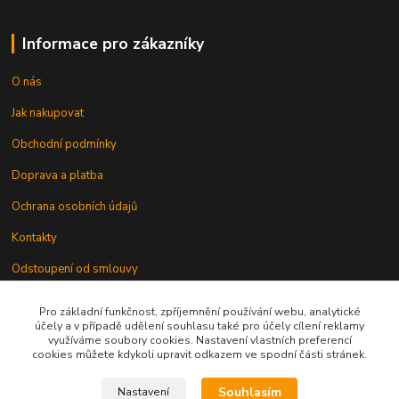
Informace pro zákazníky
O nás
Jak nakupovat
Obchodní podmínky
Doprava a platba
Ochrana osobních údajů
Kontakty
Odstoupení od smlouvy
Pro základní funkčnost, zpříjemnění používání webu, analytické
účely a v případě udělení souhlasu také pro účely cílení reklamy
využíváme soubory cookies. Nastavení vlastních preferencí
cookies můžete kdykoli upravit odkazem ve spodní části stránek.
Kontakt
Souhlasím
Nastavení