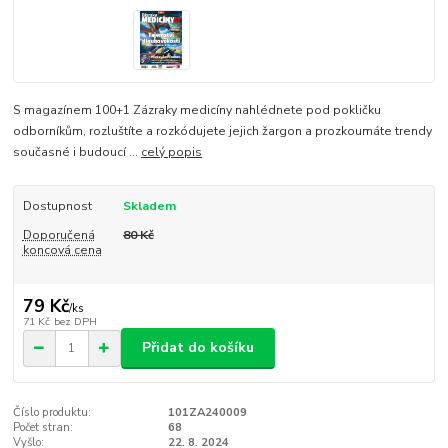
S magazínem 100+1 Zázraky medicíny nahlédnete pod pokličku
odborníkům, rozluštíte a rozkódujete jejich žargon a prozkoumáte trendy
současné i budoucí ...
celý popis
Dostupnost
Skladem
Doporučená
80 Kč
koncová cena
79 Kč
/
ks
71 Kč
bez DPH
Přidat do košíku
Číslo produktu:
101ZA240009
Počet stran:
68
Vyšlo:
22. 8. 2024