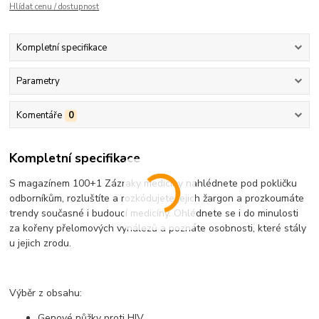
Hlídat cenu / dostupnost
Kompletní specifikace
Parametry
Komentáře
0
Kompletní specifikace
S magazínem 100+1 Zázraky medicíny nahlédnete pod pokličku
odborníkům, rozluštíte a rozkódujete jejich žargon a prozkoumáte
trendy současné i budoucí medicíny. Ohlédnete se i do minulosti
za kořeny přelomových vynálezů a poznáte osobnosti, které stály
u jejich zrodu.
Výběr z obsahu:
Genové nůžky proti HIV