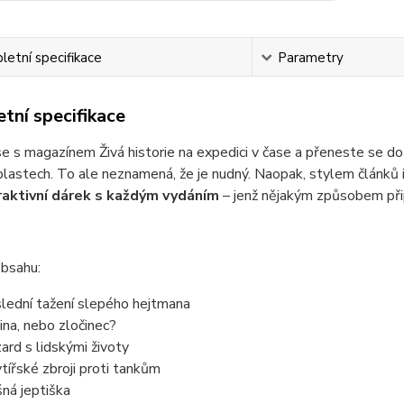
etní specifikace
Parametry
tní specifikace
e s magazínem Živá historie na expedici v čase a přeneste se do 
lastech. To ale neznamená, že je nudný. Naopak, stylem článků i
aktivní dárek s každým vydáním
– jenž nějakým způsobem přip
obsahu:
lední tažení slepého hejtmana
ina, nebo zločinec?
ard s lidskými životy
ytířské zbroji proti tankům
šná jeptiška