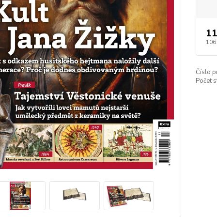
11
106
Číslo p
Počet s