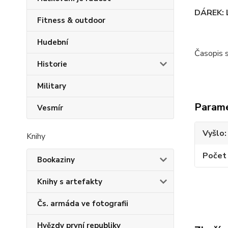
DÁREK: L
Fitness & outdoor
Hudební
Časopis 
Historie
Military
Param
Vesmír
Vyšlo
Knihy
Počet
Bookaziny
Knihy s artefakty
Čs. armáda ve fotografii
Hvězdy první republiky