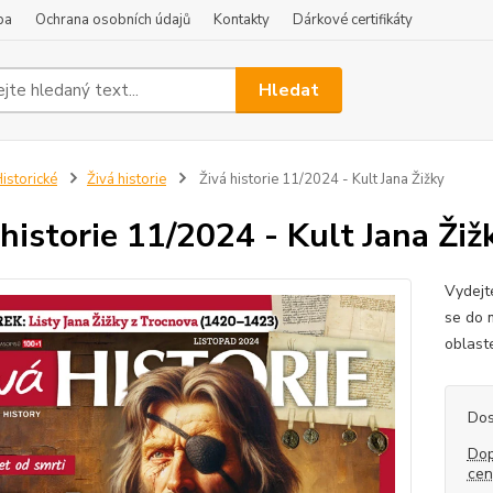
ba
Ochrana osobních údajů
Kontakty
Dárkové certifikáty
Hledat
istorické
Živá historie
Živá historie 11/2024 - Kult Jana Žižky
 historie 11/2024 - Kult Jana Žiž
Vydejt
se do 
oblaste
Dos
Dop
ce