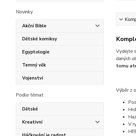
Novinky
Kompl
Akční Bible
Komple
Dětské komiksy
Vydejte s
Egyptologie
daných ob
Temný věk
tomu atr
Vojenství
Výběr z 
Podle témat
Pos
Dětské
Hrd
Haz
Kreativní
V r
Hří
Háčkování je radost