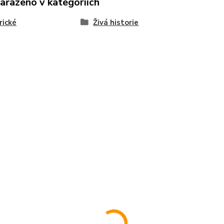
zařazeno v kategoriích
rické
Živá historie