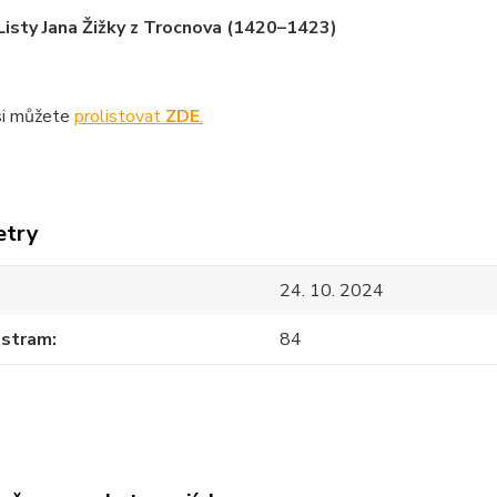
isty Jana Žižky z Trocnova (1420–1423)
si můžete
prolistovat
ZDE
.
etry
24. 10. 2024
 stram
84