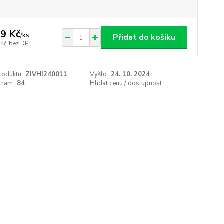
9 Kč
/
ks
Přidat do košíku
 Kč
bez DPH
roduktu:
ZIVHI240011
Vyšlo:
24. 10. 2024
tram:
84
Hlídat cenu / dostupnost