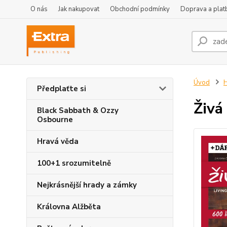
O nás
Jak nakupovat
Obchodní podmínky
Doprava a plat
Úvod
H
Předplaťte si
Živá
Black Sabbath & Ozzy
Osbourne
Hravá věda
100+1 srozumitelně
Nejkrásnější hrady a zámky
Královna Alžběta