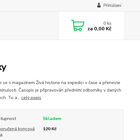
Přihlášení
0
ks
za
0,00 Kč
ky
e se s magazínem Živá historie na expedici v čase a přeneste
minulosti. Časopis je připravován předními odborníky v daných
ch. To a...
celý popis
tupnost
Skladem
oručená koncová
120 Kč
na