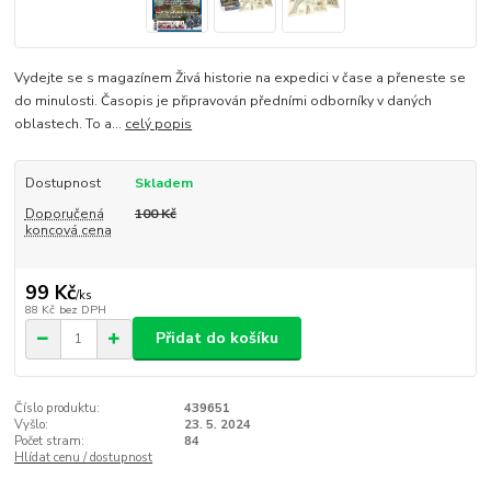
Vydejte se s magazínem Živá historie na expedici v čase a přeneste se
do minulosti. Časopis je připravován předními odborníky v daných
oblastech. To a...
celý popis
Dostupnost
Skladem
Doporučená
100 Kč
koncová cena
99 Kč
/
ks
88 Kč
bez DPH
Přidat do košíku
Číslo produktu:
439651
Vyšlo:
23. 5. 2024
Počet stram:
84
Hlídat cenu / dostupnost