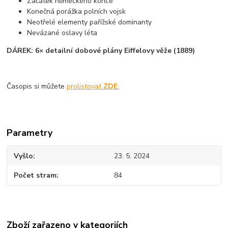
Začátek německého konce
Konečná porážka polních vojsk
Neotřelé elementy pařížské dominanty
Nevázané oslavy léta
DÁREK: 6× detailní dobové plány Eiffelovy věže (1889)
Časopis si můžete
prolistovat
ZDE
.
Parametry
Vyšlo
23. 5. 2024
Počet stram
84
Zboží zařazeno v kategoriích