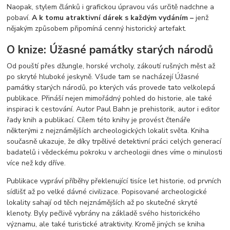
Naopak, stylem článků i grafickou úpravou vás určitě nadchne a
pobaví.
A k tomu atraktivní dárek s každým vydáním –
jenž
nějakým způsobem připomíná cenný historický artefakt.
O knize: Úžasné památky starých národů
Od pouští přes džungle, horské vrcholy, zákoutí rušných měst až
po skryté hluboké jeskyně. Všude tam se nacházejí Úžasné
památky starých národů, po kterých vás provede tato velkolepá
publikace. Přináší nejen mimořádný pohled do historie, ale také
inspiraci k cestování. Autor Paul Bahn je prehistorik, autor i editor
řady knih a publikací. Cílem této knihy je provést čtenáře
některými z nejznámějších archeologických lokalit světa. Kniha
současně ukazuje, že díky trpělivé detektivní práci celých generací
badatelů i vědeckému pokroku v archeologii dnes víme o minulosti
více než kdy dříve.
Publikace vypráví příběhy překlenující tisíce let historie, od prvních
sídlišť až po velké dávné civilizace. Popisované archeologické
lokality sahají od těch nejznámějších až po skutečné skryté
klenoty. Byly pečlivě vybrány na základě svého historického
významu, ale také turistické atraktivity. Kromě jiných se kniha