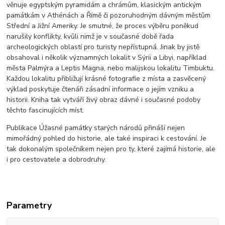
věnuje egyptským pyramidám a chrámům, klasickým antickým
památkám v Athénách a Římě či pozoruhodným dávným městům
Střední a Jižní Ameriky. Je smutné, že proces výběru poněkud
narušily konflikty, kvůli nimž je v současné době řada
archeologických oblastí pro turisty nepřístupná. Jinak by jistě
obsahoval i několik významných lokalit v Sýrii a Libyi, například
města Palmýra a Leptis Magna, nebo malijskou lokalitu Timbuktu.
Každou lokalitu přibližují krásné fotografie z místa a zasvěcený
výklad poskytuje čtenáři zásadní informace o jejím vzniku a
historii. Kniha tak vytváří živý obraz dávné i současné podoby
těchto fascinujících míst.
Publikace Úžasné památky starých národů přináší nejen
mimořádný pohled do historie, ale také inspiraci k cestování. Je
tak dokonalým společníkem nejen pro ty, které zajímá historie, ale
i pro cestovatele a dobrodruhy.
Parametry