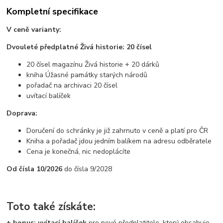
Kompletní specifikace
V ceně varianty:
Dvouleté předplatné Živá historie: 20 čísel
20 čísel magazínu Živá historie + 20 dárků
kniha Úžasné památky starých národů
pořadač na archivaci 20 čísel
uvítací balíček
Doprava:
Doručení do schránky je již zahrnuto v ceně a platí pro ČR
Kniha a pořadač jdou jedním balíkem na adresu odběratele
Cena je konečná, nic nedoplácíte
Od
čísla 10/2026
do čísla 9/2028
Toto také získáte:
+ bonus: uvítací balíček
pro nové předplatitele, který obsahuje