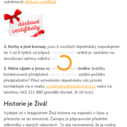
vytisknout)
dárkový certifikát
:
2. Knihy a jiné bonusy
, jsou-li součástí objednávky, expedujeme
do 3 až 6 týdnů od připsání platby; standardně je zasíláme na
doručovací adresy odběratelů.
3. Máte zájem o jinou variantu předplatného
(balíčky,
kombinované předplatné apod.) či změnu vydání počátku
předplatného? Před vytvořením objednávky nás prosím
kontaktujte na e-mailu:
predplatne@epublishing.cz
nebo na
telefonu 545 211 880 (pondělí–čtvrtek, 8–16 hod.).
Historie je Živá!
Vydejte se s magazínem Živá historie na expedici v čase a
přeneste se do minulosti. Časopis je připravován předními
odborníky v daných oblastech. To ale neznamená, že je nudný.