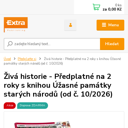
0
ks
za
0,00 Kč
Menu
Hledat
Úvod
Předplaťte si
Živá historie - Předplatné na 2 roky s knihou Úžasné
památky starých národů (od č. 10/2026)
Živá historie - Předplatné na 2
roky s knihou Úžasné památky
starých národů (od č. 10/2026)
Akce
Doprava ZDARMA