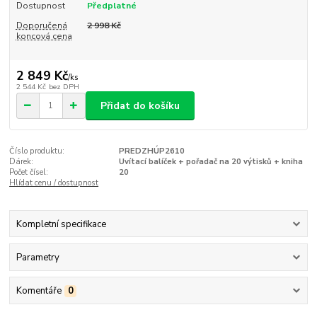
Dostupnost
Předplatné
Doporučená
2 998 Kč
koncová cena
2 849 Kč
/
ks
2 544 Kč
bez DPH
Přidat do košíku
Číslo produktu:
PREDZHÚP2610
Dárek:
Uvítací balíček + pořadač na 20 výtisků + kniha
Počet čísel:
20
Hlídat cenu / dostupnost
Kompletní specifikace
Parametry
Komentáře
0