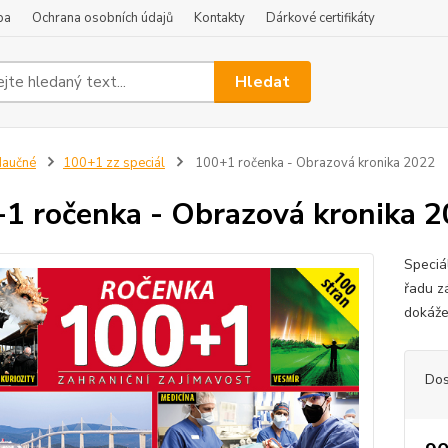
ba
Ochrana osobních údajů
Kontakty
Dárkové certifikáty
Hledat
Naučné
100+1 zz speciál
100+1 ročenka - Obrazová kronika 2022
1 ročenka - Obrazová kronika 
Speciá
řadu z
dokážem
Dos