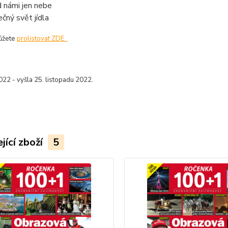
 námi jen nebe
ečný svět jídla
ůžete
prolistovat ZDE.
22 - vyšla 25. listopadu 2022.
jící zboží
5