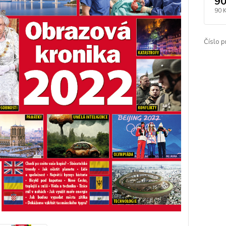
90
90 
Číslo p