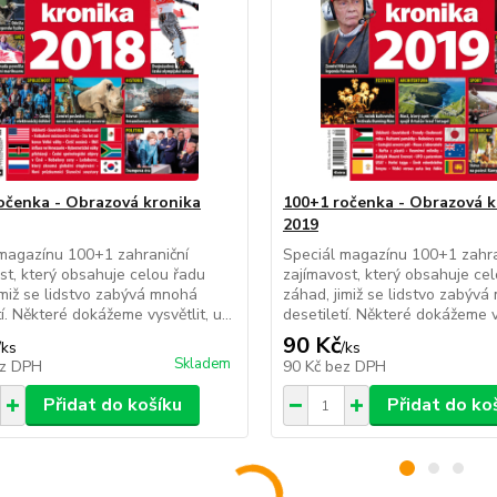
očenka - Obrazová kronika
100+1 ročenka - Obrazová k
2019
magazínu 100+1 zahraniční
Speciál magazínu 100+1 zahra
st, který obsahuje celou řadu
zajímavost, který obsahuje ce
imiž se lidstvo zabývá mnohá
záhad, jimiž se lidstvo zabýv
í. Některé dokážeme vysvětlit, u...
desetiletí. Některé dokážeme vys
90 Kč
/
ks
/
ks
Skladem
z DPH
90 Kč
bez DPH
Přidat do košíku
Přidat do ko