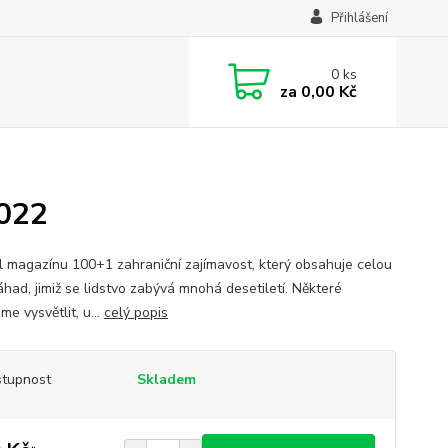
Přihlášení
0
ks
za
0,00 Kč
2022
l magazínu 100+1 zahraniční zajímavost, který obsahuje celou
áhad, jimiž se lidstvo zabývá mnohá desetiletí. Některé
e vysvětlit, u...
celý popis
tupnost
Skladem