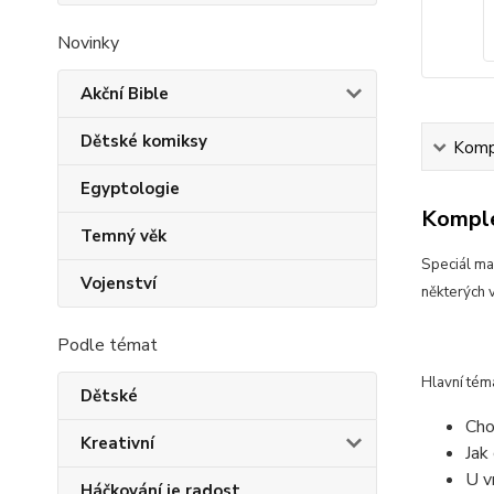
Novinky
Akční Bible
Dětské komiksy
Kompl
Egyptologie
Komple
Temný věk
Speciál ma
Vojenství
některých 
Podle témat
Hlavní tém
Dětské
Cho
Kreativní
Jak
U v
Háčkování je radost