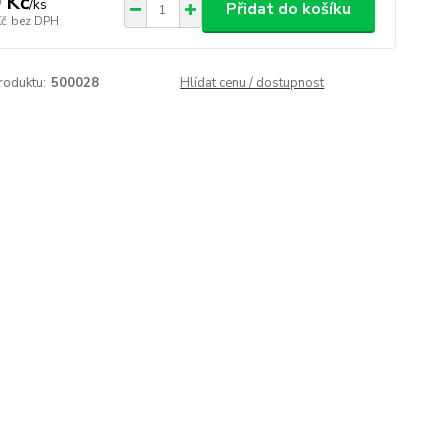
 Kč
/
ks
Přidat do košíku
Kč
bez DPH
roduktu:
500028
Hlídat cenu / dostupnost