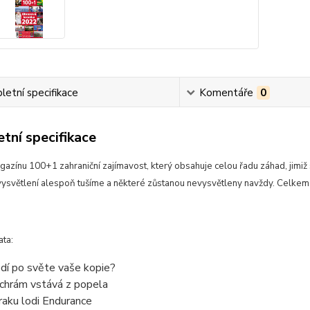
etní specifikace
Komentáře
0
tní specifikace
gazínu 100+1 zahraniční zajímavost, který obsahuje celou řadu záhad, jimiž 
vysvětlení alespoň tušíme a některé zůstanou nevysvětleny navždy. Celkem
ata:
dí po světe vaše kopie?
 chrám vstává z popela
raku lodi Endurance