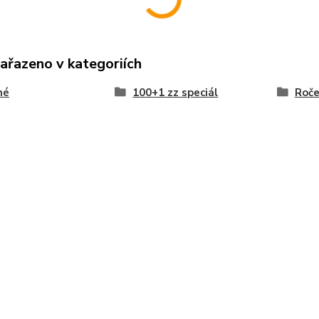
zařazeno v kategoriích
né
100+1 zz speciál
Roč