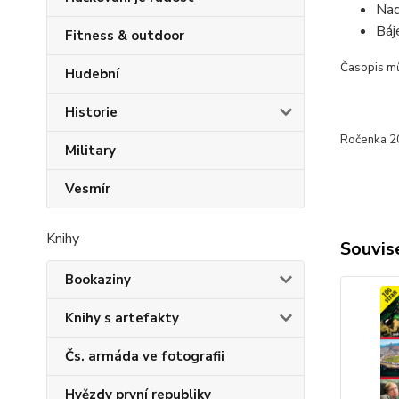
Nad
Báj
Fitness & outdoor
Časopis m
Hudební
Historie
Ročenka 20
Military
Vesmír
Knihy
Souvise
Bookaziny
Knihy s artefakty
Čs. armáda ve fotografii
Hvězdy první republiky