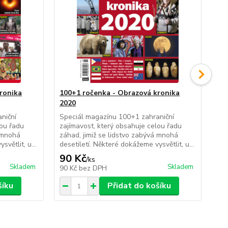
ronika
100+1 ročenka - Obrazová kronika
10
2020
20
niční
Speciál magazínu 100+1 zahraniční
Spe
lou řadu
zajímavost, který obsahuje celou řadu
zaj
á mnohá
záhad, jimiž se lidstvo zabývá mnohá
záh
větlit, u...
desetiletí. Některé dokážeme vysvětlit, u...
des
90 Kč
90
/
ks
Skladem
Skladem
90 Kč
bez DPH
90
šíku
Přidat do košíku