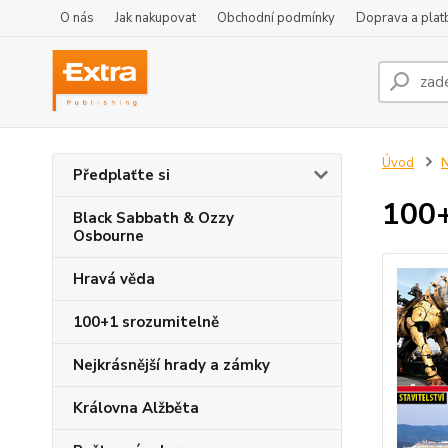
O nás
Jak nakupovat
Obchodní podmínky
Doprava a plat
Úvod
Předplaťte si
100+
Black Sabbath & Ozzy
Osbourne
Hravá věda
100+1 srozumitelně
Nejkrásnější hrady a zámky
Královna Alžběta