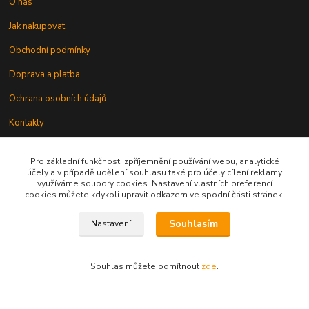
O nás
Jak nakupovat
Obchodní podmínky
Doprava a platba
Ochrana osobních údajů
Kontakty
Odstoupení od smlouvy
Pro základní funkčnost, zpříjemnění používání webu, analytické
účely a v případě udělení souhlasu také pro účely cílení reklamy
využíváme soubory cookies. Nastavení vlastních preferencí
cookies můžete kdykoli upravit odkazem ve spodní části stránek.
Souhlasím
Nastavení
Kontakt
Souhlas můžete odmítnout
zde
.
knihy@epublishing.cz predplatne@epublishing.cz