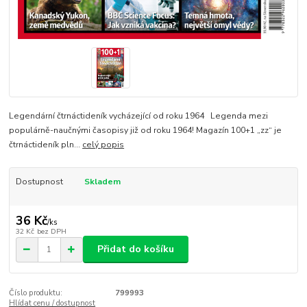
Legendární čtrnáctideník vycházející od roku 1964 Legenda mezi
populárně-naučnými časopisy již od roku 1964! Magazín 100+1 „zz“ je
čtrnáctideník pln...
celý popis
Dostupnost
Skladem
36 Kč
/
ks
32 Kč
bez DPH
Přidat do košíku
Číslo produktu:
799993
Hlídat cenu / dostupnost