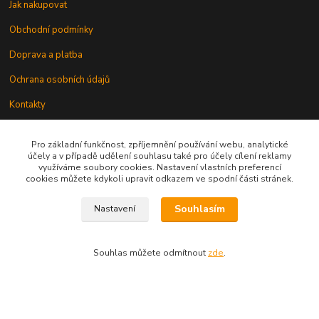
Jak nakupovat
Obchodní podmínky
Doprava a platba
Ochrana osobních údajů
Kontakty
Odstoupení od smlouvy
Pro základní funkčnost, zpříjemnění používání webu, analytické
účely a v případě udělení souhlasu také pro účely cílení reklamy
využíváme soubory cookies. Nastavení vlastních preferencí
cookies můžete kdykoli upravit odkazem ve spodní části stránek.
Souhlasím
Nastavení
Kontakt
Souhlas můžete odmítnout
zde
.
knihy@epublishing.cz predplatne@epublishing.cz