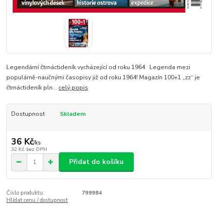
Legendární čtrnáctideník vycházející od roku 1964 Legenda mezi
populárně-naučnými časopisy již od roku 1964! Magazín 100+1 „zz“ je
čtrnáctideník pln...
celý popis
Dostupnost
Skladem
36 Kč
/
ks
32 Kč
bez DPH
Přidat do košíku
Číslo produktu:
799984
Hlídat cenu / dostupnost