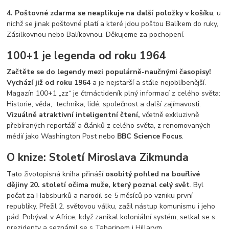
4. Poštovné zdarma se neaplikuje na další položky v košíku
, u
nichž se jinak poštovné platí a které jdou poštou Balíkem do ruky,
Zásilkovnou nebo Balíkovnou. Děkujeme za pochopení.
100+1 je legenda od roku 1964
Začtěte se do legendy mezi populárně-naučnými časopisy!
Vychází již od roku 1964
a je nejstarší a stále nejoblíbenější.
Magazín 100+1 „zz“ je čtrnáctideník plný informací z celého světa:
Historie, věda, technika, lidé, společnost a další zajímavosti.
Vizuálně atraktivní inteligentní čtení,
včetně exkluzivně
přebíraných reportáží a článků z celého světa, z renomovaných
médií jako Washington Post nebo
BBC Science Focus
.
O knize: Století Miroslava Zikmunda
Tato životopisná kniha přináší
osobitý pohled na bouřlivé
dějiny 20. století očima muže, který poznal celý svět
. Byl
počat za Habsburků a narodil se 5 měsíců po vzniku první
republiky. Přežil 2. světovou válku, zažil nástup komunismu i jeho
pád. Pobýval v Africe, když zanikal koloniální systém, setkal se s
prezidenty a seznámil se s Tabarinem i Hillarym...