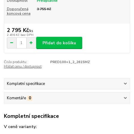
Dostupnost
Předplatné
Doporučená
3 755 Kč
koncová cena
2 795 Kč
/
ks
2 496 Kč
bez DPH
Přidat do košíku
Číslo produktu:
PRED100+1_2_2615MZ
Hlídat cenu / dostupnost
Kompletní specifikace
Komentáře
0
Kompletní specifikace
V ceně varianty: