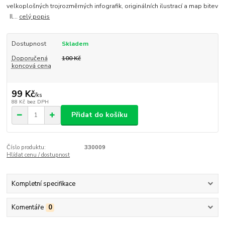
velkoplošných trojrozměrných infografik, originálních ilustrací a map bitev
Il...
celý popis
Dostupnost
Skladem
Doporučená
100 Kč
koncová cena
99 Kč
/
ks
88 Kč
bez DPH
Přidat do košíku
Číslo produktu:
330009
Hlídat cenu / dostupnost
Kompletní specifikace
Komentáře
0