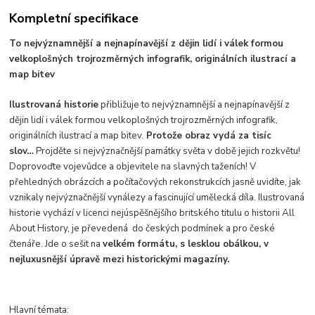
Kompletní specifikace
To nejvýznamnější a nejnapínavější z dějin lidí i válek formou
velkoplošných trojrozměrných infografik, originálních ilustrací a
map bitev
Ilustrovaná historie
přibližuje to nejvýznamnější a nejnapínavější z
dějin lidí i válek formou velkoplošných trojrozměrných infografik,
originálních ilustrací a map bitev.
Protože obraz vydá za tisíc
slov…
Projděte si nejvýznačnější památky světa v době jejich rozkvětu!
Doprovoďte vojevůdce a objevitele na slavných taženích! V
přehledných obrázcích a počítačových rekonstrukcích jasně uvidíte, jak
vznikaly nejvýznačnější vynálezy a fascinující umělecká díla. Ilustrovaná
historie vychází v licenci nejúspěšnějšího britského titulu o historii All
About History, je převedená do českých podmínek a pro české
čtenáře. Jde o sešit na
velkém formátu, s lesklou obálkou, v
nejluxusnější úpravě mezi historickými magazíny.
Hlavní témata: