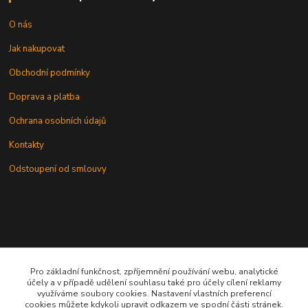
O nás
Jak nakupovat
Obchodní podmínky
Doprava a platba
Ochrana osobních údajů
Kontakty
Odstoupení od smlouvy
Kontakt
Pro základní funkčnost, zpříjemnění používání webu, analytické
účely a v případě udělení souhlasu také pro účely cílení reklamy
využíváme soubory cookies. Nastavení vlastních preferencí
cookies můžete kdykoli upravit odkazem ve spodní části stránek.