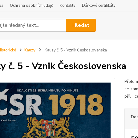
ba
Ochrana osobních údajů
Kontakty
Dárkové certifikáty
Hledat
istorické
Kauzy
Kauzy č. 5 - Vznik Československa
y č. 5 - Vznik Československa
Přelom
se zam
příl...
c
Dos