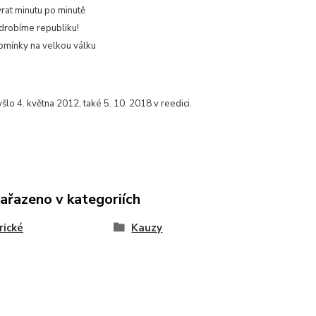
rat minutu po minutě
drobíme republiku!
mínky na velkou válku
yšlo 4. května 2012, také 5. 10. 2018 v reedici.
zařazeno v kategoriích
rické
Kauzy