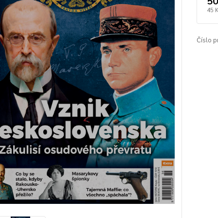
50
45 
Číslo p