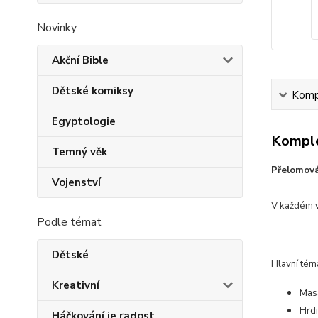
Novinky
Akční Bible
Dětské komiksy
Kompl
Egyptologie
Komple
Temný věk
Přelomová
Vojenství
V každém v
Podle témat
Dětské
Hlavní tém
Kreativní
Masa
Hrdi
Háčkování je radost