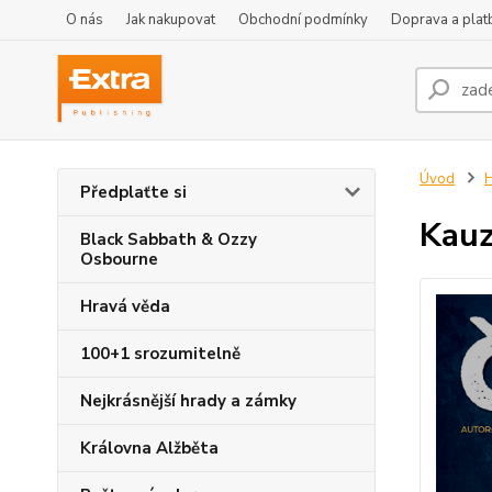
O nás
Jak nakupovat
Obchodní podmínky
Doprava a plat
Úvod
H
Předplaťte si
Kauz
Black Sabbath & Ozzy
Osbourne
Hravá věda
100+1 srozumitelně
Nejkrásnější hrady a zámky
Královna Alžběta