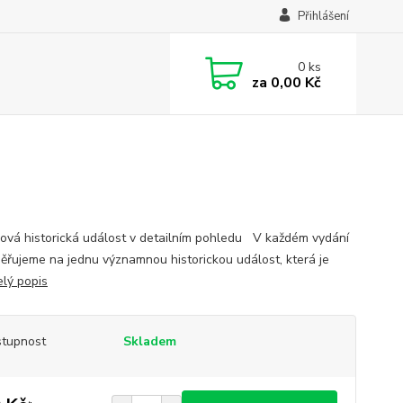
Přihlášení
0
ks
za
0,00 Kč
ová historická událost v detailním pohledu V každém vydání
ěřujeme na jednu významnou historickou událost, která je
elý popis
tupnost
Skladem