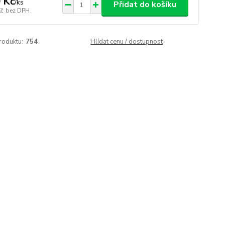
 Kč
/
ks
Přidat do košíku
Kč
bez DPH
roduktu:
754
Hlídat cenu / dostupnost