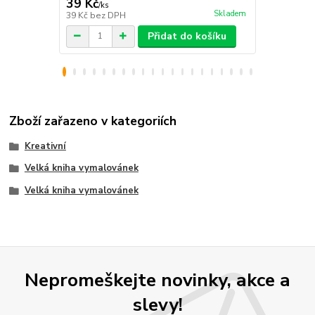
39 Kč
119 Kč
/
ks
/
ks
Skladem
39 Kč
bez DPH
119 Kč
bez 
Přidat do košíku
Zboží zařazeno v kategoriích
Kreativní
Velká kniha vymalovánek
Velká kniha vymalovánek
Nepromeškejte novinky, akce a
slevy!