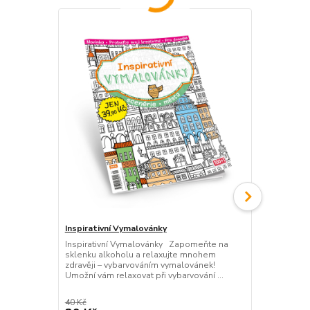
Inspirativní Vymalovánky
Velká kniha
(č. 7)
Inspirativní Vymalovánky Zapomeňte na
sklenku alkoholu a relaxujte mnohem
Připravte si 
zdravěji – vybarvováním vymalovánek!
relaxovat př
Umožní vám relaxovat při vybarvování ...
či zvířat, an
100 stran. Ob
40 Kč
129 Kč