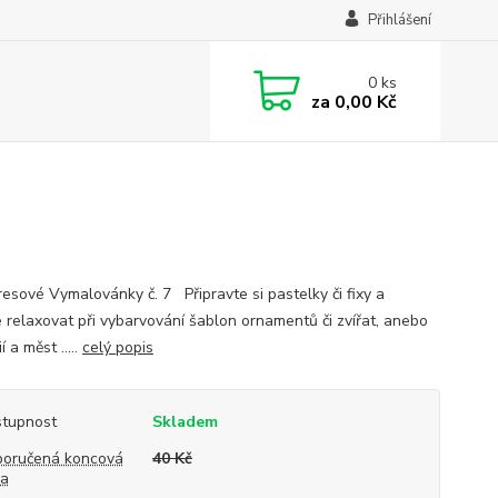
Přihlášení
0
ks
za
0,00 Kč
resové Vymalovánky č. 7 Připravte si pastelky či fixy a
 relaxovat při vybarvování šablon ornamentů či zvířat, anebo
í a měst .....
celý popis
tupnost
Skladem
oručená koncová
40 Kč
na