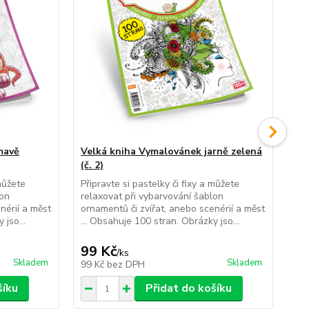
mavě
Velká kniha Vymalovánek jarně zelená
Vel
(č. 2)
Při
rel
 můžete
Připravte si pastelky či fixy a můžete
orn
lon
relaxovat při vybarvování šablon
...
nérií a měst
ornamentů či zvířat, anebo scenérií a měst
 jso...
... Obsahuje 100 stran. Obrázky jso...
99 Kč
99
/
ks
Skladem
Skladem
99 Kč
bez DPH
99
šíku
Přidat do košíku