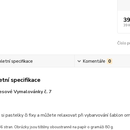
39
39 
Číslo p
etní specifikace
Komentáře
0
tní specifikace
esové Vymalovánky č. 7
 si pastelky či fixy a můžete relaxovat při vybarvování šablon orn
6 stran. Obrázky jsou tištěny oboustranně na papír o gramáži 80 g.