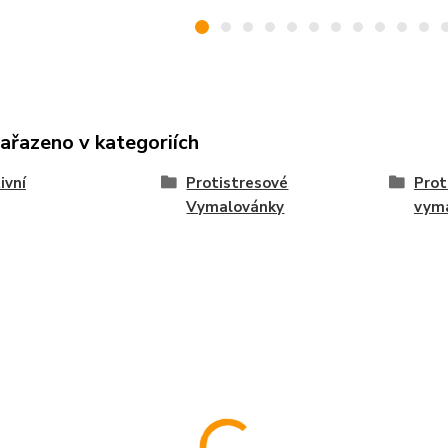
zařazeno v kategoriích
ivní
Protistresové
Prot
Vymalovánky
vym