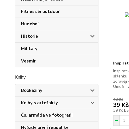
Fitness & outdoor
Hudební
Historie
Military
Vesmír
Inspira
Inspira
sklenku 
Knihy
zdravěji
Umožní v
Bookaziny
40 Kč
Knihy s artefakty
39 Kč
39 Kč
be
Čs. armáda ve fotografii
Hvězdy první republiky