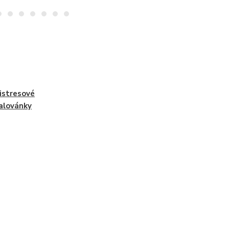
istresové
alovánky