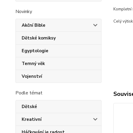
Kompletní 
Novinky
Celý výtis
Akční Bible
Dětské komiksy
Egyptologie
Temný věk
Vojenství
Podle témat
Souvise
Dětské
Kreativní
Háčkování je radost