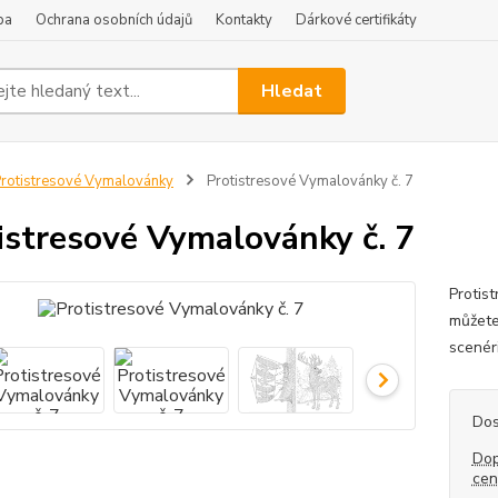
ba
Ochrana osobních údajů
Kontakty
Dárkové certifikáty
Hledat
rotistresové Vymalovánky
Protistresové Vymalovánky č. 7
istresové Vymalovánky č. 7
Protist
můžete
scenéri
Dos
Dop
ce