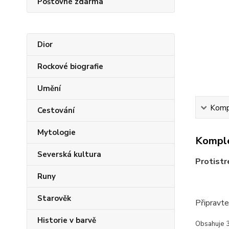
Poštovné zdarma
Dior
Rockové biografie
Umění
Kompl
Cestování
Mytologie
Komple
Severská kultura
Protistr
Runy
Starověk
Připravte
Historie v barvě
Obsahuje 3