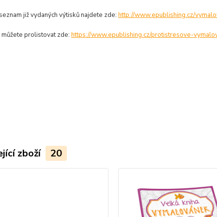
seznam již vydaných výtisků najdete zde:
http://www.epublishing.cz/vymal
k můžete prolistovat zde:
https://www.epublishing.cz/protistresove-vymal
jící zboží
20