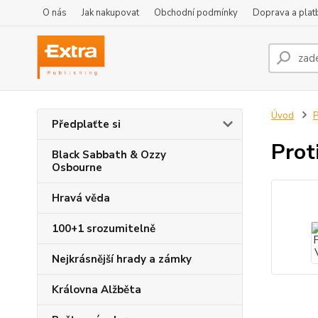
O nás
Jak nakupovat
Obchodní podmínky
Doprava a plat
Úvod
P
Předplaťte si
Prot
Black Sabbath & Ozzy
Osbourne
Hravá věda
100+1 srozumitelně
Nejkrásnější hrady a zámky
Královna Alžběta