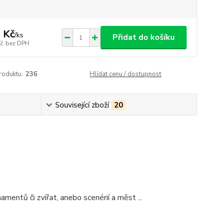
 Kč
/
ks
Přidat do košíku
Kč
bez DPH
roduktu:
236
Hlídat cenu / dostupnost
Související zboží
20
amentů či zvířat, anebo scenérií a měst ...