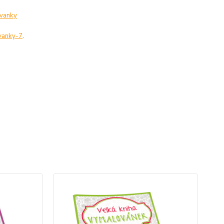
ovanky
ovanky-7
.