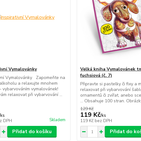
tivní Vymalovánky
Velká kniha Vymalovánek t
fuchsiová (č. 7)
tivní Vymalovánky Zapomeňte na
alkoholu a relaxujte mnohem
Připravte si pastelky či fixy a
 – vybarvováním vymalovánek!
relaxovat při vybarvování šab
ám relaxovat při vybarvování ...
ornamentů či zvířat, anebo sce
... Obsahuje 100 stran. Obrázky
129 Kč
119 Kč
/
ks
/
ks
Skladem
z DPH
119 Kč
bez DPH
Přidat do košíku
Přidat do ko