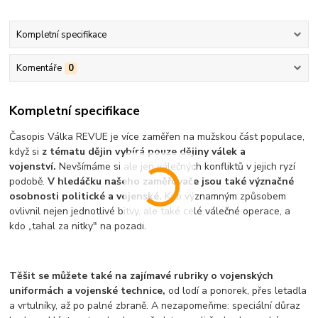
Kompletní specifikace
Komentáře
0
Kompletní specifikace
Časopis Válka REVUE je více zaměřen na mužskou část populace,
když si
z tématu dějin vybírá pouze dějiny válek a
vojenství.
Nevšímáme si ale jen válečných konfliktů v jejich ryzí
podobě.
V hledáčku našeho zaměřovače jsou také význačné
osobnosti politické a vojenské.
Kdo významným způsobem
ovlivnil nejen jednotlivé bitvy, ale také celé válečné operace, a
kdo „tahal za nitky" na pozadí.
Těšit se můžete také na zajímavé rubriky o vojenských
uniformách a vojenské technice,
od lodí a ponorek, přes letadla
a vrtulníky, až po palné zbraně. A nezapomeňme: speciální důraz