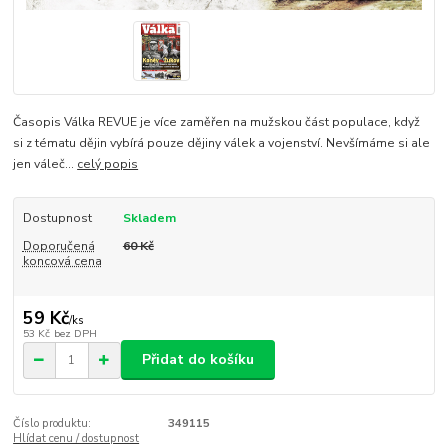
Časopis Válka REVUE je více zaměřen na mužskou část populace, když
si z tématu dějin vybírá pouze dějiny válek a vojenství. Nevšímáme si ale
jen váleč...
celý popis
Dostupnost
Skladem
Doporučená
60 Kč
koncová cena
59 Kč
/
ks
53 Kč
bez DPH
Přidat do košíku
Číslo produktu:
349115
Hlídat cenu / dostupnost