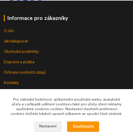
Informace pro zákazníky
O nás
Jak nakupovat
Obchodní podmínky
Doprava a platba
Ochrana osobních údajů
Kontakty
Odstoupení od smlouvy
Pro základní funkčnost, zpříjemnění používání webu, analytické
účely a v případě udělení souhlasu také pro účely cílení reklamy
využíváme soubory cookies. Nastavení vlastních preferencí
cookies můžete kdykoli upravit odkazem ve spodní části stránek.
Souhlasím
Nastavení