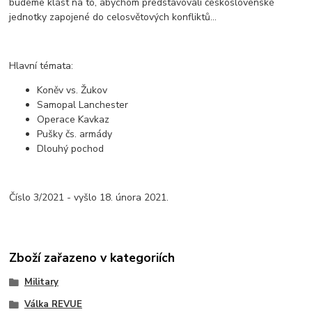
budeme klást na to, abychom představovali československé
jednotky zapojené do celosvětových konfliktů...
Hlavní témata:
Koněv vs. Žukov
Samopal Lanchester
Operace Kavkaz
Pušky čs. armády
Dlouhý pochod
Číslo 3/2021 - vyšlo 18. února 2021.
Zboží zařazeno v kategoriích
Military
Válka REVUE