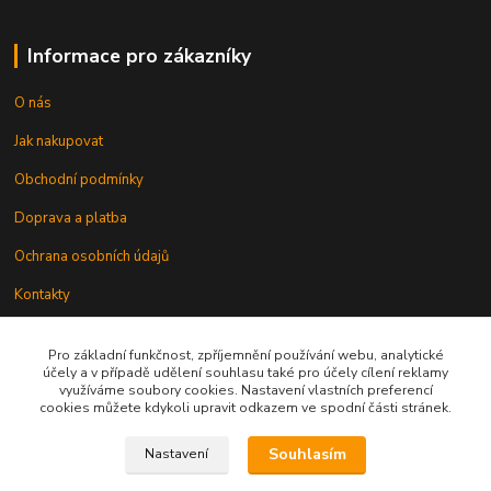
Informace pro zákazníky
O nás
Jak nakupovat
Obchodní podmínky
Doprava a platba
Ochrana osobních údajů
Kontakty
Odstoupení od smlouvy
Pro základní funkčnost, zpříjemnění používání webu, analytické
účely a v případě udělení souhlasu také pro účely cílení reklamy
využíváme soubory cookies. Nastavení vlastních preferencí
cookies můžete kdykoli upravit odkazem ve spodní části stránek.
Souhlasím
Nastavení
Kontakt