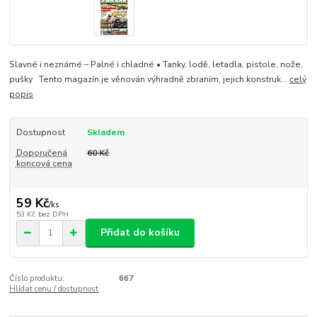
Slavné i neznámé – Palné i chladné • Tanky, lodě, letadla, pistole, nože,
pušky Tento magazín je věnován výhradně zbraním, jejich konstruk...
celý
popis
Dostupnost
Skladem
Doporučená
60 Kč
koncová cena
59 Kč
/
ks
53 Kč
bez DPH
Přidat do košíku
Číslo produktu:
667
Hlídat cenu / dostupnost