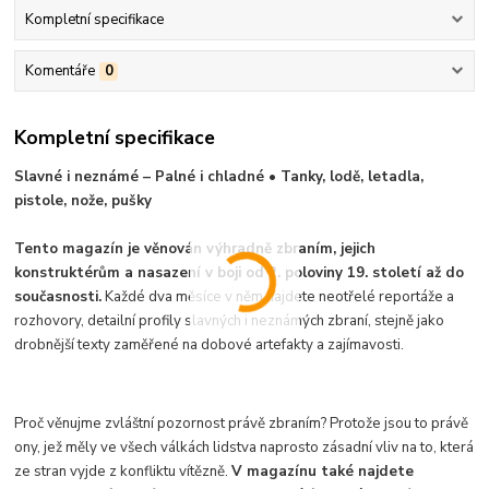
Kompletní specifikace
Komentáře
0
Kompletní specifikace
Slavné i neznámé – Palné i chladné • Tanky, lodě, letadla,
pistole, nože, pušky
Tento magazín je věnován výhradně zbraním, jejich
konstruktérům a nasazení v boji od 2. poloviny 19. století až do
současnosti.
Každé dva měsíce v něm najdete neotřelé reportáže a
rozhovory, detailní profily slavných i neznámých zbraní, stejně jako
drobnější texty zaměřené na dobové artefakty a zajímavosti.
Proč věnujme zvláštní pozornost právě zbraním? Protože jsou to právě
ony, jež měly ve všech válkách lidstva naprosto zásadní vliv na to, která
ze stran vyjde z konfliktu vítězně.
V magazínu také najdete