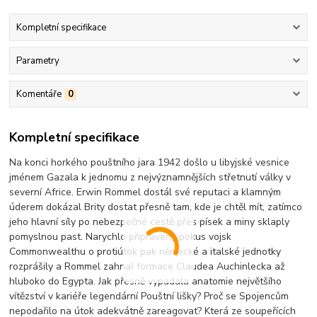
Kompletní specifikace
Parametry
Komentáře
0
Kompletní specifikace
Na konci horkého pouštního jara 1942 došlo u libyjské vesnice
jménem Gazala k jednomu z nejvýznamnějších střetnutí války v
severní Africe. Erwin Rommel dostál své reputaci a klamným
úderem dokázal Brity dostat přesně tam, kde je chtěl mít, zatímco
jeho hlavní síly po nebezpečné cestě přes písek a miny sklaply
pomyslnou past. Narychlo připravený pokus vojsk
Commonwealthu o protiútok pak německé a italské jednotky
rozprášily a Rommel zahnal formace Claudea Auchinlecka až
hluboko do Egypta. Jak přesně vypadala anatomie největšího
vítězství v kariéře legendární Pouštní lišky? Proč se Spojencům
nepodařilo na útok adekvátně zareagovat? Která ze soupeřících