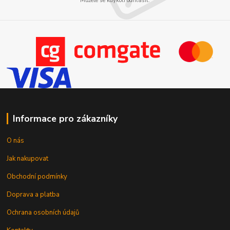
Můžete se kdykoli odhlásit.
Informace pro zákazníky
O nás
Jak nakupovat
Obchodní podmínky
Doprava a platba
Ochrana osobních údajů