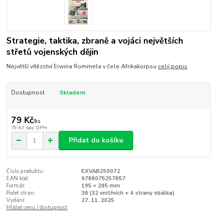
Strategie, taktika, zbraně a vojáci největších
střetů vojenských dějin
Největší vítězství Erwina Rommela v čele Afrikakorpsu
celý popis
Dostupnost
Skladem
79 Kč
/
ks
79 Kč
bez DPH
Přidat do košíku
Číslo produktu:
EXVAB250072
EAN kód:
9788075257857
Formát:
195 × 285 mm
Počet stran:
36 (32 vnitřních + 4 strany obálka)
Vydání:
27. 11. 2025
Hlídat cenu / dostupnost