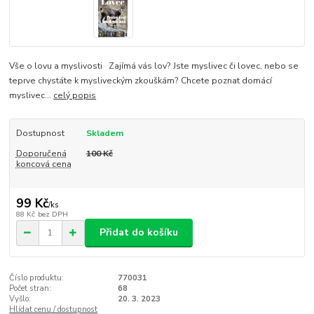
Vše o lovu a myslivosti Zajímá vás lov? Jste myslivec či lovec, nebo se
teprve chystáte k mysliveckým zkouškám? Chcete poznat domácí
myslivec...
celý popis
Dostupnost
Skladem
Doporučená
100 Kč
koncová cena
99 Kč
/
ks
88 Kč
bez DPH
Přidat do košíku
Číslo produktu:
770031
Počet stran:
68
Vyšlo:
20. 3. 2023
Hlídat cenu / dostupnost