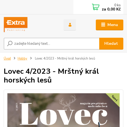
0
ks
za
0,00 Kč
Menu
Hledat
Úvod
Hobby
Lovec 4/2023 - Mrštný král horských lesů
Lovec 4/2023 - Mrštný král
horských lesů