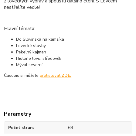
z loveckých výprav a spoustu dalšího čtení. S Lovcem
nestřelíte vedle!
Hlavní témata:
Do Slovinska na kamzíka
Lovecké stavby
Pekelný kajman
Historie lovu: středověk
Mýval severní
Časopis si můžete
prolistovat
ZDE.
Parametry
Počet stran
68