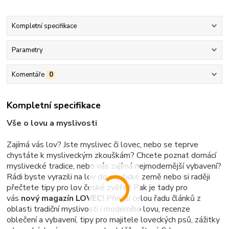
Kompletní specifikace
Parametry
Komentáře
0
Kompletní specifikace
Vše o lovu a myslivosti
Zajímá vás lov? Jste myslivec či lovec, nebo se teprve
chystáte k mysliveckým zkouškám? Chcete poznat domácí
myslivecké tradice, nebo vás zajímá nejmodernější vybavení?
Rádi byste vyrazili na lov do exotické země nebo si raději
přečtete tipy pro lov české zvěře? Pak je tady pro
vás
nový magazín LOVEC!
Přináší celou řadu článků z
oblasti tradiční myslivosti i moderního lovu, recenze
oblečení a vybavení, tipy pro majitele loveckých psů, zážitky