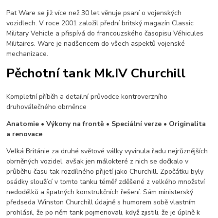
Pat Ware se již více než 30 let věnuje psaní o vojenských
vozidlech. V roce 2001 založil přední britský magazín Classic
Military Vehicle a přispívá do francouzského časopisu Véhicules
Militaires. Ware je nadšencem do všech aspektů vojenské
mechanizace.
Pěchotní tank Mk.IV Churchill
Kompletní příběh a detailní průvodce kontroverzního
druhoválečného obrněnce
Anatomie • Výkony na frontě • Speciální verze • Originalita
a renovace
Velká Británie za druhé světové války vyvinula řadu nejrůznějších
obrněných vozidel, avšak jen málokteré z nich se dočkalo v
průběhu času tak rozdílného přijetí jako Churchill. Zpočátku byly
osádky sloužící v tomto tanku téměř zděšené z velkého množství
nedodělků a špatných konstrukčních řešení. Sám ministerský
předseda Winston Churchill údajně s humorem sobě vlastním
prohlásil, že po něm tank pojmenovali, když zjistili, že je úplně k