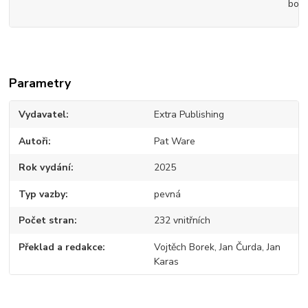
bojíc
Parametry
Vydavatel
Extra Publishing
Autoři
Pat Ware
Rok vydání
2025
Typ vazby
pevná
Počet stran
232 vnitřních
Překlad a redakce
Vojtěch Borek, Jan Čurda, Jan
Karas