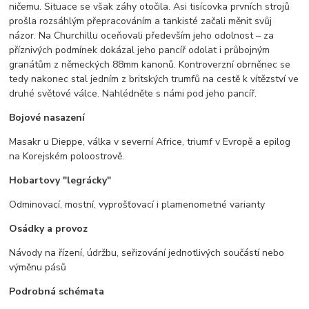
ničemu. Situace se však záhy otočila. Asi tisícovka prvních strojů
prošla rozsáhlým přepracováním a tankisté začali měnit svůj
názor. Na Churchillu oceňovali především jeho odolnost – za
příznivých podmínek dokázal jeho pancíř odolat i průbojným
granátům z německých 88mm kanonů. Kontroverzní obrněnec se
tedy nakonec stal jedním z britských trumfů na cestě k vítězství ve
druhé světové válce. Nahlédněte s námi pod jeho pancíř.
Bojové nasazení
Masakr u Dieppe, válka v severní Africe, triumf v Evropě a epilog
na Korejském poloostrově.
Hobartovy "legrácky"
Odminovací, mostní, vyprošťovací i plamenometné varianty
Osádky a provoz
Návody na řízení, údržbu, seřizování jednotlivých součástí nebo
výměnu pásů
Podrobná schémata