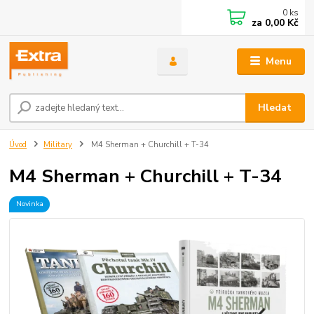
0
ks
za
0,00 Kč
Menu
Hledat
Úvod
Military
M4 Sherman + Churchill + T-34
M4 Sherman + Churchill + T-34
Novinka