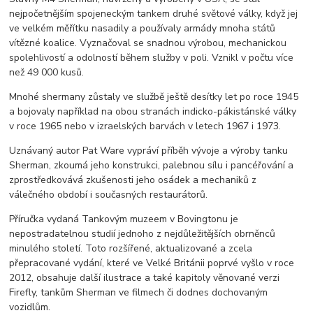
nejpočetnějším spojeneckým tankem druhé světové války, když jej
ve velkém měřítku nasadily a používaly armády mnoha států
vítězné koalice. Vyznačoval se snadnou výrobou, mechanickou
spolehlivostí a odolností během služby v poli. Vznikl v počtu více
než 49 000 kusů.
Mnohé shermany zůstaly ve službě ještě desítky let po roce 1945
a bojovaly například na obou stranách indicko-pákistánské války
v roce 1965 nebo v izraelských barvách v letech 1967 i 1973.
Uznávaný autor Pat Ware vypráví příběh vývoje a výroby tanku
Sherman, zkoumá jeho konstrukci, palebnou sílu i pancéřování a
zprostředkovává zkušenosti jeho osádek a mechaniků z
válečného období i současných restaurátorů.
Příručka vydaná Tankovým muzeem v Bovingtonu je
nepostradatelnou studií jednoho z nejdůležitějších obrněnců
minulého století. Toto rozšířené, aktualizované a zcela
přepracované vydání, které ve Velké Británii poprvé vyšlo v roce
2012, obsahuje další ilustrace a také kapitoly věnované verzi
Firefly, tankům Sherman ve filmech či dodnes dochovaným
vozidlům.