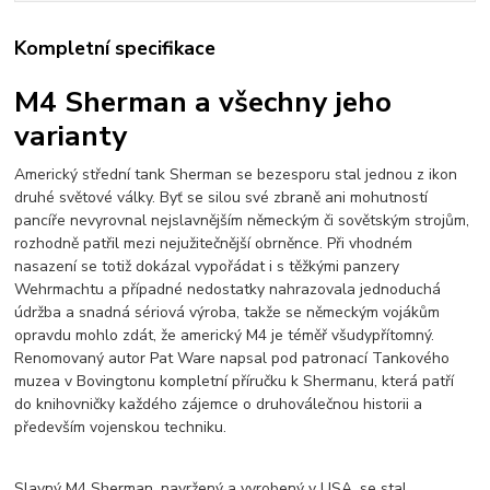
Kompletní specifikace
M4 Sherman a všechny jeho
varianty
Americký střední tank Sherman se bezesporu stal jednou z ikon
druhé světové války. Byť se silou své zbraně ani mohutností
pancíře nevyrovnal nejslavnějším německým či sovětským strojům,
rozhodně patřil mezi nejužitečnější obrněnce. Při vhodném
nasazení se totiž dokázal vypořádat i s těžkými panzery
Wehrmachtu a případné nedostatky nahrazovala jednoduchá
údržba a snadná sériová výroba, takže se německým vojákům
opravdu mohlo zdát, že americký M4 je téměř všudypřítomný.
Renomovaný autor Pat Ware napsal pod patronací Tankového
muzea v Bovingtonu kompletní příručku k Shermanu, která patří
do knihovničky každého zájemce o druhoválečnou historii a
především vojenskou techniku.
Slavný M4 Sherman, navržený a vyrobený v USA, se stal