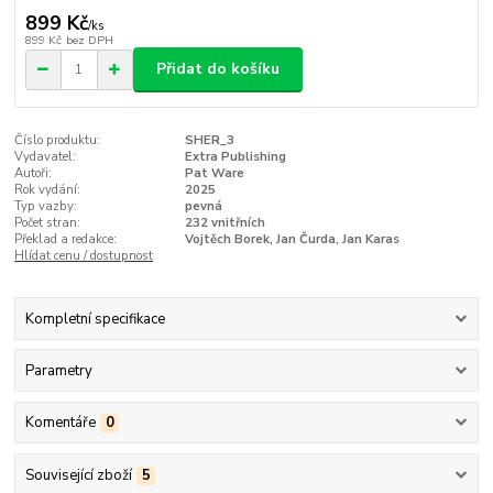
899 Kč
/
ks
899 Kč
bez DPH
Přidat do košíku
Číslo produktu:
SHER_3
Vydavatel:
Extra Publishing
Autoři:
Pat Ware
Rok vydání:
2025
Typ vazby:
pevná
Počet stran:
232 vnitřních
Překlad a redakce:
Vojtěch Borek, Jan Čurda, Jan Karas
Hlídat cenu / dostupnost
Kompletní specifikace
Parametry
Komentáře
0
Související zboží
5