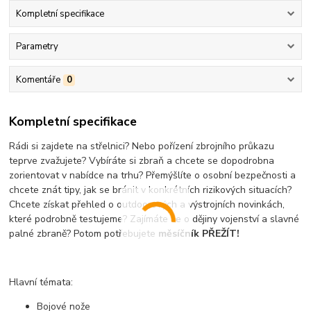
Kompletní specifikace
Parametry
Komentáře
0
Kompletní specifikace
Rádi si zajdete na střelnici? Nebo pořízení zbrojního průkazu
teprve zvažujete? Vybíráte si zbraň a chcete se dopodrobna
zorientovat v nabídce na trhu? Přemýšlíte o osobní bezpečnosti a
chcete znát tipy, jak se bránit v konkrétních rizikových situacích?
Chcete získat přehled o outdoorových a výstrojních novinkách,
které podrobně testujeme? Zajímáte se o dějiny vojenství a slavné
palné zbraně? Potom potřebujete
měsíčník PŘEŽÍT!
Hlavní témata:
Bojové nože