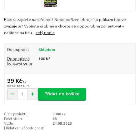
Rádi si zajdete na střelnici? Nebo pořízení zbrojního průkazu teprve
zvažujete? Vybíráte si zbraň a chcete se dopodrobna zorientovat v
nabídce na trhu...
celý popis
Dostupnost
Skladem
Doporučená
100 Kč
koncová cena
99 Kč
/
ks
88 Kč
bez DPH
Přidat do košíku
Číslo produktu:
930072
Počet stran:
68
Vyšlo:
24.08.2023
Hlídat cenu / dostupnost