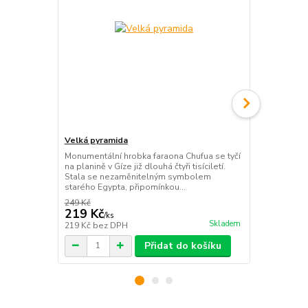
Velká pyramida
Starověký Eg
Monumentální hrobka faraona Chufua se tyčí
Encyklopedie
na planině v Gíze již dlouhá čtyři tisíciletí.
jeho poklady 
Stala se nezaměnitelným symbolem
starověku ro
starého Egypta, připomínkou...
Nil, nás ani d
249 Kč
299 Kč
219 Kč
249 Kč
/
ks
/
ks
Skladem
219 Kč
bez DPH
249 Kč
bez 
Přidat do košíku