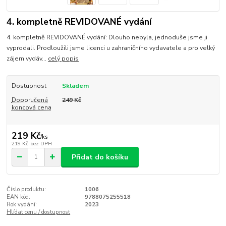
4. kompletně REVIDOVANÉ vydání
4. kompletně REVIDOVANÉ vydání: Dlouho nebyla, jednoduše jsme ji
vyprodali. Prodloužili jsme licenci u zahraničního vydavatele a pro velký
zájem vydáv...
celý popis
Dostupnost
Skladem
Doporučená
249 Kč
koncová cena
219 Kč
/
ks
219 Kč
bez DPH
Přidat do košíku
Číslo produktu:
1006
EAN kód:
9788075255518
Rok vydání:
2023
Hlídat cenu / dostupnost