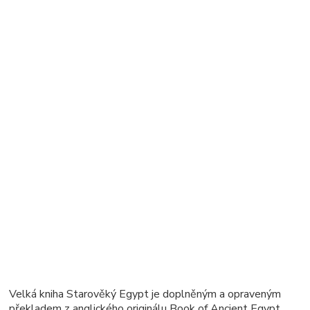
Velká kniha Starověký Egypt je doplněným a opraveným
překladem z anglického originálu Book of Ancient Egypt