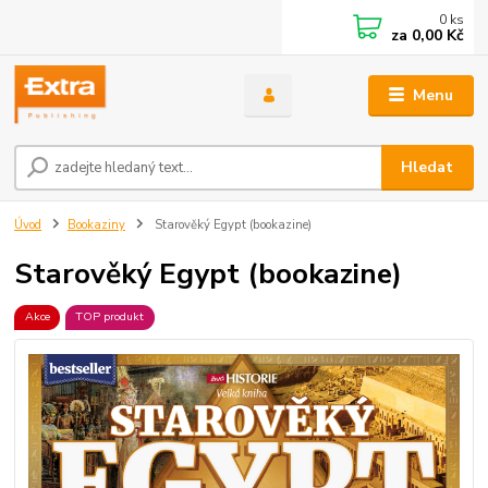
0
ks
za
0,00 Kč
Menu
Hledat
Úvod
Bookaziny
Starověký Egypt (bookazine)
Starověký Egypt (bookazine)
Akce
TOP produkt