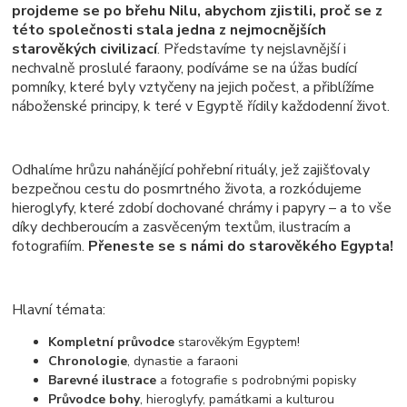
projdeme se po břehu Nilu, abychom zjistili, proč se z
této společnosti stala jedna z nejmocnějších
starověkých civilizací
. Představíme ty nejslavnější i
nechvalně proslulé faraony, podíváme se na úžas budící
pomníky, které byly vztyčeny na jejich počest, a přiblížíme
náboženské principy, k teré v Egyptě řídily každodenní život.
Odhalíme hrůzu nahánějící pohřební rituály, jež zajišťovaly
bezpečnou cestu do posmrtného života, a rozkódujeme
hieroglyfy, které zdobí dochované chrámy i papyry – a to vše
díky dechberoucím a zasvěceným textům, ilustracím a
fotografiím.
Přeneste se s námi do starověkého Egypta!
Hlavní témata:
Kompletní průvodce
starověkým Egyptem!
Chronologie
, dynastie a faraoni
Barevné ilustrace
a fotografie s podrobnými popisky
Průvodce bohy
, hieroglyfy, památkami a kulturou