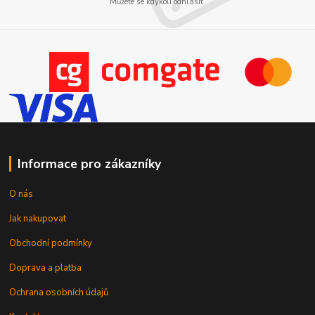
Můžete se kdykoli odhlásit.
Informace pro zákazníky
O nás
Jak nakupovat
Obchodní podmínky
Doprava a platba
Ochrana osobních údajů