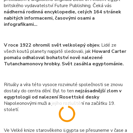
britského vydavatelství Future Publishing. Čeká vás
nádherná rodinná encyklopedie, celých 164 stránek
nabitých informacemi, časovými osami a
infografikami...
V roce 1922 ohromil svět velkolepý objev.
Lidé ze
všech koutů planety napjatě sledovali, jak
Howard Carter
pomalu odhaloval bohatství nově nalezené
Tutanchamonovy hrobky. Svět zasáhla egyptománie.
Rituály a víra této vysoce rozvinuté společnosti se znovu
dostaly do centra dění. Byl to ten
nejzásadnější zlom v
egyptologii od nalezení Rosettské desky
Napoleonovými muži a jejího rozluštění na začátku 19.
století.
Ve Velké knize starověkého Egypta se přesuneme v čase a