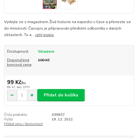
Vydejte se s magazínem Živá historie na expedici v čase a přeneste se
do minulosti. Časopis je připravován předními odborníky v daných
oblastech. To a...
celý popis
Dostupnost
Skladem
Doporučená
100 Kč
koncová cena
99 Kč
/
ks
88 Kč
bez DPH
Přidat do košíku
Číslo produktu:
439637
Vyšlo:
16. 12. 2022
Hlídat cenu / dostupnost