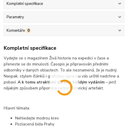
Kompletní specifikace
Parametry
Komentáře
0
Kompletní specifikace
Vydejte se s magazínem Živá historie na expedici v čase a
přeneste se do minulosti. Časopis je připravován předními
odborníky v daných oblastech. To ale neznamená, že je nudný.
Naopak, stylem článků i grafickou úpravou vás určitě nadchne a
pobaví.
A k tomu atraktivní dárek s každým vydáním
– jenž
nějakým způsobem připomíná cenný historický artefakt.
Hlavní témata:
Nehledejte modrou krev
Pozlacená bída Prahy