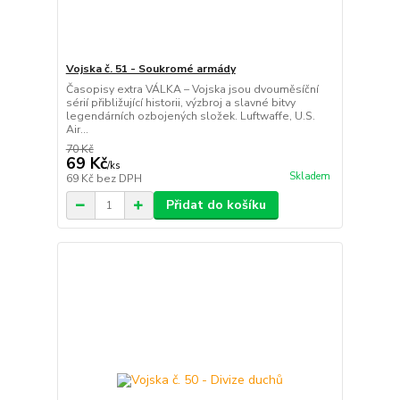
Vojska č. 51 - Soukromé armády
Časopisy extra VÁLKA – Vojska jsou dvouměsíční
sérií přibližující historii, výzbroj a slavné bitvy
legendárních ozbojených složek. Luftwaffe, U.S.
Air...
70 Kč
69 Kč
/
ks
Skladem
69 Kč
bez DPH
Přidat do košíku