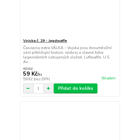
Vojska č. 29 - Jagdwaffe
Časopisy extra VÁLKA – Vojska jsou dvouměsíční
sérií přibližující historii, výzbroj a slavné bitvy
legendárních ozbojených složek. Luftwaffe, U.S.
Air...
60 Kč
59 Kč
/
ks
Skladem
59 Kč
bez DPH
Přidat do košíku