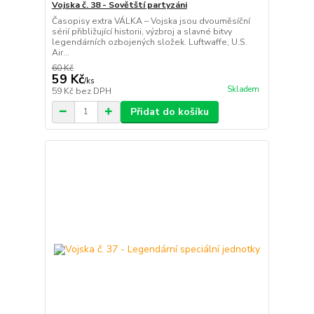
Vojska č. 38 - Sovětští partyzáni
Časopisy extra VÁLKA – Vojska jsou dvouměsíční
sérií přibližující historii, výzbroj a slavné bitvy
legendárních ozbojených složek. Luftwaffe, U.S.
Air...
60 Kč
59 Kč
/
ks
Skladem
59 Kč
bez DPH
Přidat do košíku