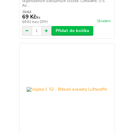
legendárních ozbojených složek. Luftwaffe, U.S.
Air...
70 Kč
69 Kč
/
ks
Skladem
69 Kč
bez DPH
Přidat do košíku