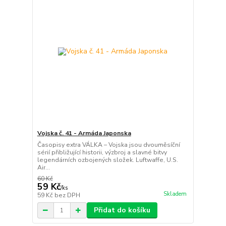
Vojska č. 41 - Armáda Japonska
Časopisy extra VÁLKA – Vojska jsou dvouměsíční
sérií přibližující historii, výzbroj a slavné bitvy
legendárních ozbojených složek. Luftwaffe, U.S.
Air...
60 Kč
59 Kč
/
ks
Skladem
59 Kč
bez DPH
Přidat do košíku