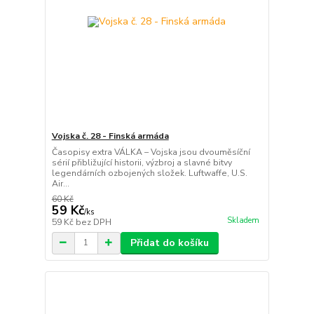
Vojska č. 28 - Finská armáda
Časopisy extra VÁLKA – Vojska jsou dvouměsíční
sérií přibližující historii, výzbroj a slavné bitvy
legendárních ozbojených složek. Luftwaffe, U.S.
Air...
60 Kč
59 Kč
/
ks
Skladem
59 Kč
bez DPH
Přidat do košíku