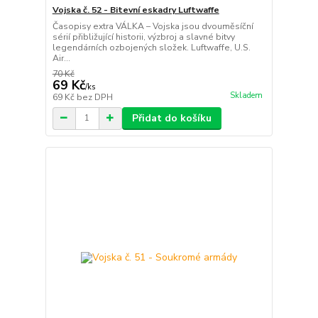
Vojska č. 52 - Bitevní eskadry Luftwaffe
Časopisy extra VÁLKA – Vojska jsou dvouměsíční
sérií přibližující historii, výzbroj a slavné bitvy
legendárních ozbojených složek. Luftwaffe, U.S.
Air...
70 Kč
69 Kč
/
ks
Skladem
69 Kč
bez DPH
Přidat do košíku