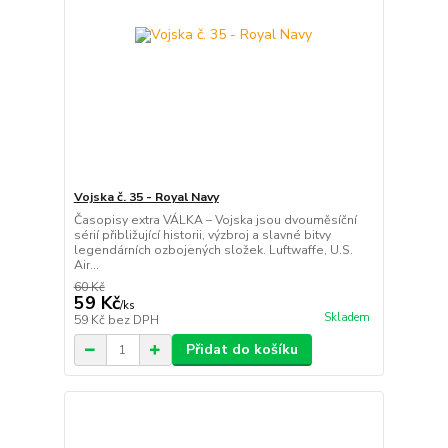
Vojska č. 35 - Royal Navy
Časopisy extra VÁLKA – Vojska jsou dvouměsíční
sérií přibližující historii, výzbroj a slavné bitvy
legendárních ozbojených složek. Luftwaffe, U.S.
Air...
60 Kč
59 Kč
/
ks
Skladem
59 Kč
bez DPH
Přidat do košíku