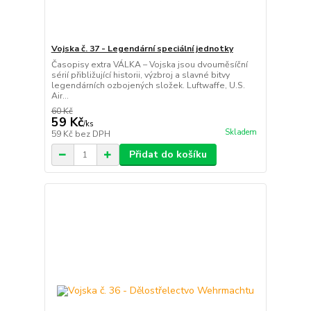
Vojska č. 37 - Legendární speciální jednotky
Časopisy extra VÁLKA – Vojska jsou dvouměsíční
sérií přibližující historii, výzbroj a slavné bitvy
legendárních ozbojených složek. Luftwaffe, U.S.
Air...
60 Kč
59 Kč
/
ks
Skladem
59 Kč
bez DPH
Přidat do košíku