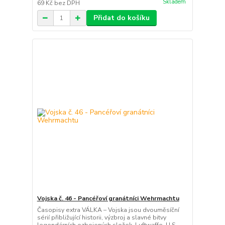
Skladem
69 Kč
bez DPH
Přidat do košíku
Vojska č. 46 - Pancéřoví granátníci Wehrmachtu
Časopisy extra VÁLKA – Vojska jsou dvouměsíční
sérií přibližující historii, výzbroj a slavné bitvy
legendárních ozbojených složek. Luftwaffe, U.S.