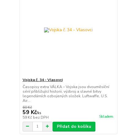
Vojska č. 34 - Vlasovci
Časopisy extra VÁLKA – Vojska jsou dvouměsíční
sérií přibližující historii, výzbroj a slavné bitvy
legendárních ozbojených složek. Luftwaffe, U.S.
Air...
60 Kč
59 Kč
/
ks
Skladem
59 Kč
bez DPH
Přidat do košíku