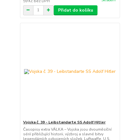
Skladem
59 Kč
bez DPH
Přidat do košíku
Vojska č. 39 - Leibstandarte SS Adolf Hitler
Časopisy extra VÁLKA – Vojska jsou dvouměsíční
sérií přibližující historii, výzbroj a slavné bitvy
legendárních ozbojených složek. Luftwaffe, U.S.