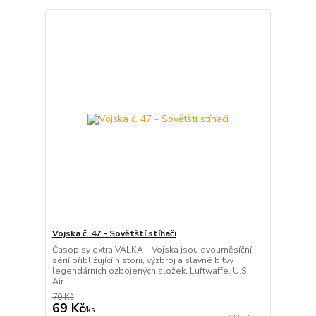
Vojska č. 47 - Sovětští stíhači
Časopisy extra VÁLKA – Vojska jsou dvouměsíční
sérií přibližující historii, výzbroj a slavné bitvy
legendárních ozbojených složek. Luftwaffe, U.S.
Air...
70 Kč
69 Kč
/
ks