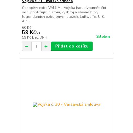
Vojska č. 31 - Italská armáda
Časopisy extra VÁLKA – Vojska jsou dvouměsíční
sérií přibližující historii, výzbroj a slavné bitvy
legendárních ozbojených složek. Luftwaffe, U.S.
Air...
60 Kč
59 Kč
/
ks
Skladem
59 Kč
bez DPH
Přidat do košíku