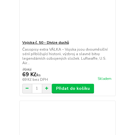
Vojska č. 50 - Divize duchů
Časopisy extra VÁLKA – Vojska jsou dvouměsíční
sérií přibližující historii, výzbroj a slavné bitvy
legendárních ozbojených složek. Luftwaffe, U.S.
Air...
70 Kč
69 Kč
/
ks
Skladem
69 Kč
bez DPH
Přidat do košíku