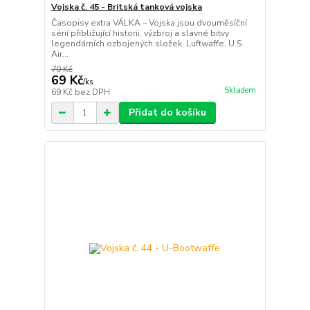
Vojska č. 45 - Britská tanková vojska
Časopisy extra VÁLKA – Vojska jsou dvouměsíční
sérií přibližující historii, výzbroj a slavné bitvy
legendárních ozbojených složek. Luftwaffe, U.S.
Air...
70 Kč
69 Kč
/
ks
Skladem
69 Kč
bez DPH
Přidat do košíku