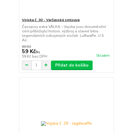
Vojska č. 30 - Varšavská smlouva
Časopisy extra VÁLKA – Vojska jsou dvouměsíční
sérií přibližující historii, výzbroj a slavné bitvy
legendárních ozbojených složek. Luftwaffe, U.S.
Air...
60 Kč
59 Kč
/
ks
Skladem
59 Kč
bez DPH
Přidat do košíku