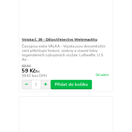
Vojska č. 36 - Dělostřelectvo Wehrmachtu
Časopisy extra VÁLKA – Vojska jsou dvouměsíční
sérií přibližující historii, výzbroj a slavné bitvy
legendárních ozbojených složek. Luftwaffe, U.S.
Air...
60 Kč
59 Kč
/
ks
Skladem
59 Kč
bez DPH
Přidat do košíku