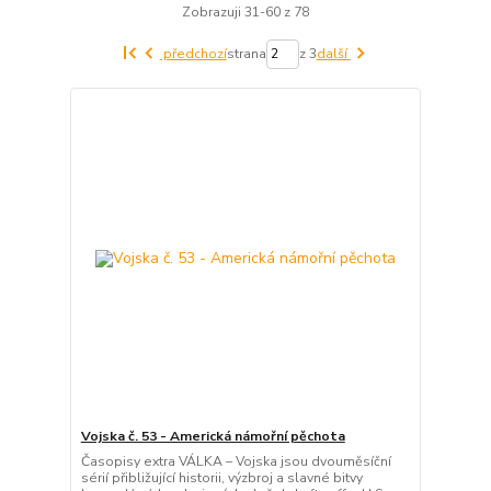
Zobrazuji 31-60 z 78
předchozí
strana
z 3
další
Vojska č. 53 - Americká námořní pěchota
Časopisy extra VÁLKA – Vojska jsou dvouměsíční
sérií přibližující historii, výzbroj a slavné bitvy