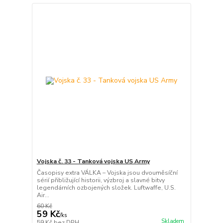
Vojska č. 33 - Tanková vojska US Army
Časopisy extra VÁLKA – Vojska jsou dvouměsíční
sérií přibližující historii, výzbroj a slavné bitvy
legendárních ozbojených složek. Luftwaffe, U.S.
Air...
60 Kč
59 Kč
/
ks
Skladem
59 Kč
bez DPH