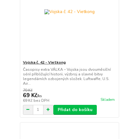
Vojska č. 42 - Vietkong
Časopisy extra VÁLKA – Vojska jsou dvouměsíční
sérií přibližující historii, výzbroj a slavné bitvy
legendárních ozbojených složek. Luftwaffe, U.S.
Air...
70 Kč
69 Kč
/
ks
Skladem
69 Kč
bez DPH
Přidat do košíku