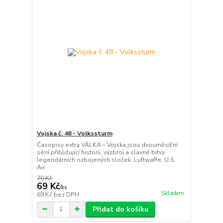
Vojska č. 48 - Volkssturm
Časopisy extra VÁLKA – Vojska jsou dvouměsíční
sérií přibližující historii, výzbroj a slavné bitvy
legendárních ozbojených složek. Luftwaffe, U.S.
Air...
70 Kč
69 Kč
/
ks
Skladem
69 Kč
bez DPH
Přidat do košíku