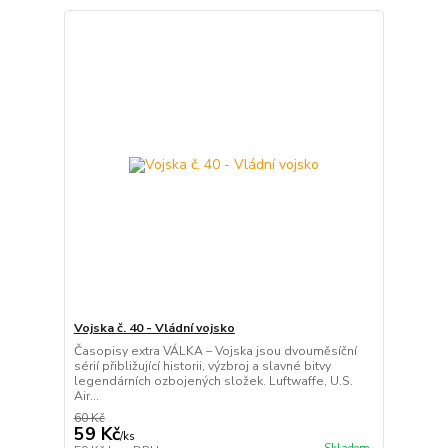
Vojska č. 40 - Vládní vojsko
Časopisy extra VÁLKA – Vojska jsou dvouměsíční
sérií přibližující historii, výzbroj a slavné bitvy
legendárních ozbojených složek. Luftwaffe, U.S.
Air...
60 Kč
59 Kč
/
ks