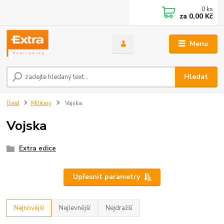
0
ks
za
0,00 Kč
Menu
Hledat
Úvod
Military
Vojska
Vojska
Extra edice
Upřesnit parametry
Nejnovější
Nejlevnější
Nejdražší