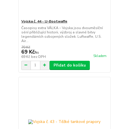
Vojska č. 44 - U-Bootwaffe
Časopisy extra VÁLKA – Vojska jsou dvouměsíční
sérií přibližující historii, výzbroj a slavné bitvy
legendárních ozbojených složek. Luftwaffe, U.S.
Air...
70 Kč
69 Kč
/
ks
Skladem
69 Kč
bez DPH
Přidat do košíku