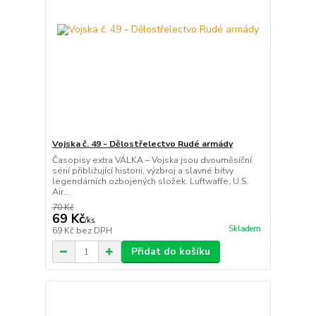
Vojska č. 49 - Dělostřelectvo Rudé armády
Časopisy extra VÁLKA – Vojska jsou dvouměsíční
sérií přibližující historii, výzbroj a slavné bitvy
legendárních ozbojených složek. Luftwaffe, U.S.
Air...
70 Kč
69 Kč
/
ks
Skladem
69 Kč
bez DPH
Přidat do košíku