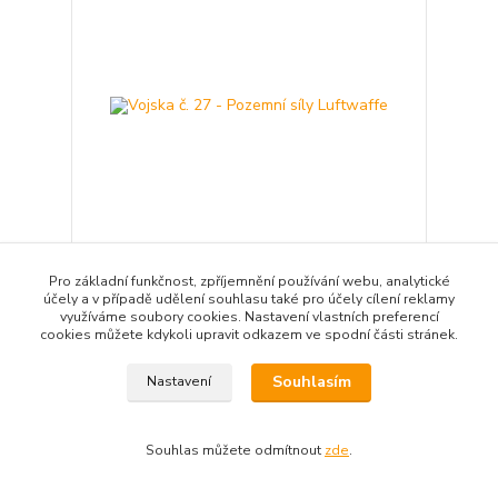
Pro základní funkčnost, zpříjemnění používání webu, analytické
Vojska č. 27 - Pozemní síly Luftwaffe
účely a v případě udělení souhlasu také pro účely cílení reklamy
Časopisy extra VÁLKA – Vojska jsou dvouměsíční
využíváme soubory cookies. Nastavení vlastních preferencí
sérií přibližující historii, výzbroj a slavné bitvy
cookies můžete kdykoli upravit odkazem ve spodní části stránek.
legendárních ozbojených složek. Luftwaffe, U.S.
Air...
Souhlasím
Nastavení
60 Kč
59 Kč
/
ks
Skladem
59 Kč
bez DPH
Souhlas můžete odmítnout
zde
.
Přidat do košíku